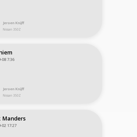
Jeroen Knijff
Nissan 350Z
niem
-08 7:36
Jeroen Knijff
Nissan 350Z
 Manders
-02 17:27