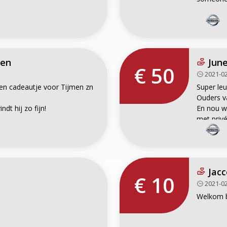
men
June
€ 50
2021-02
een cadeautje voor Tijmen zn
Super le
Ouders v
t hij zo fijn!
En nou wo
met privé
Die erva
Jacc
€ 10
2021-02
Welkom bi