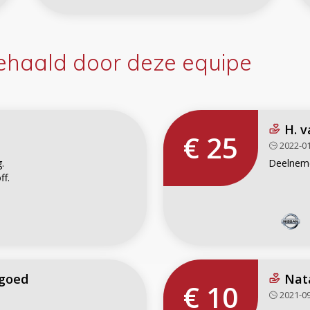
haald door deze equipe
H. v
€ 25
2022-01
.
Deelneme
ff.
ngoed
Nat
€ 10
2021-09