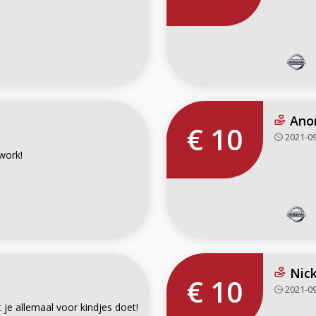
Ano
€ 10
2021-09
 work!
Nick
€ 10
2021-09
 je allemaal voor kindjes doet!