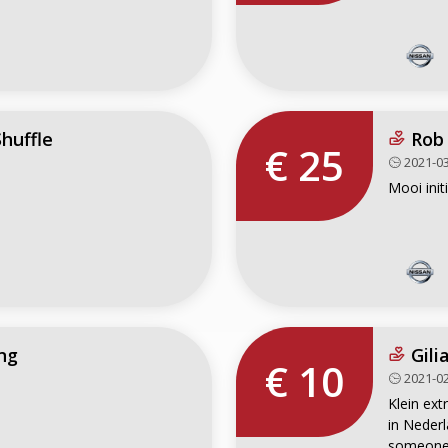
Shuffle
Rob
€ 25
2021-03
Mooi init
ng
Gili
€ 10
2021-02
Klein ext
in Neder
someone 