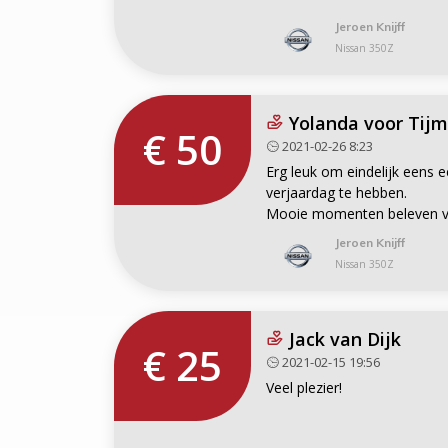
Jeroen Knijff
Nissan 350Z
Yolanda voor Tij
€ 50
2021-02-26 8:23
Erg leuk om eindelijk eens 
verjaardag te hebben.
Mooie momenten beleven vind
Jeroen Knijff
Nissan 350Z
Jack van Dijk
€ 25
2021-02-15 19:56
Veel plezier!