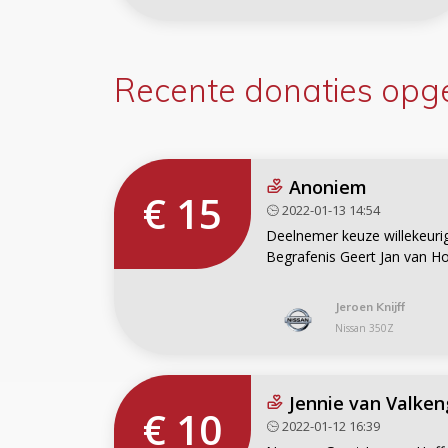
Recente donaties
opge
Anoniem
€ 15
2022-01-13 14:54
Deelnemer keuze willekeurig
Begrafenis Geert Jan van Ho
Jeroen Knijff
Nissan 350Z
Jennie van Valke
€ 10
2022-01-12 16:39