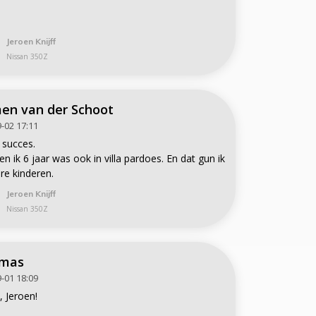
Jeroen Knijff
Nissan 350Z
en van der Schoot
-02 17:11
 succes.
en ik 6 jaar was ook in villa pardoes. En dat gun ik
Jeroen Knijff
Nissan 350Z
mas
-01 18:09
 Jeroen!