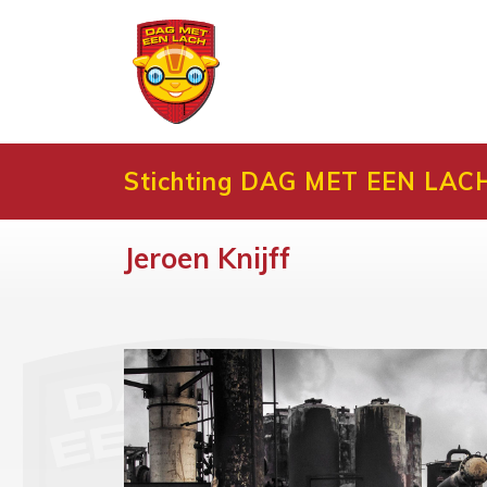
Stichting DAG MET EEN LAC
Jeroen Knijff