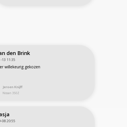
an den Brink
-13 11:35
r willekeurig gekozen
Jeroen Knijff
Nissan 350Z
asja
-08 20:55