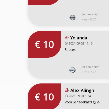
Jeroen Knijff
Nissan 350Z
Yolanda
€ 10
2021-09-02 17:16
Succes
Jeroen Knijff
Nissan 350Z
Alex Alingh
€ 10
2021-09-01 19:43
Voor je ‘ladekast’! 😉☺️