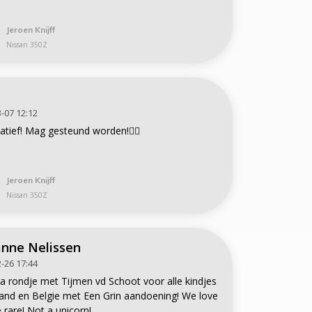
Jeroen Knijff
Nissan 350Z
-07 12:12
iatief! Mag gesteund worden!👍🏻
Jeroen Knijff
Nissan 350Z
anne Nelissen
-26 17:44
ra rondje met Tijmen vd Schoot voor alle kindjes
land en Belgie met Een Grin aandoening! We love
rare! Not a unicorn!