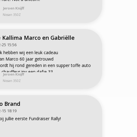
Jeroen Knijff
Nissan 350Z
 Kallima Marco en Gabriëlle
-25 15:56
uk hebben wij een leuk cadeau
an Marco 60 jaar getrouwd
rdt hij rond gereden in een supper toffe auto
 chauffeur ipv een dafje 33
Jeroen Knijff
ring kan hij dan ook nog mee maken
Nissan 350Z
o Brand
-15 18:19
j jullie eerste Fundraiser Rally!