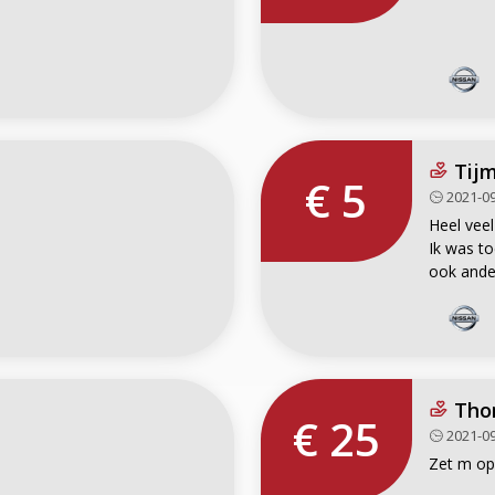
Tijm
€ 5
2021-09
Heel veel
Ik was to
Tho
€ 25
2021-09
Zet m op,