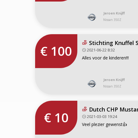
Jeroen Knijff
Nissan 350Z
Stichting Knuffel 
€ 100
2021-06-22 8:32
Alles voor de kinderen!!!
Jeroen Knijff
Nissan 350Z
Dutch CHP Musta
€ 10
2021-03-03 19:24
Veel plezier gewenst👍