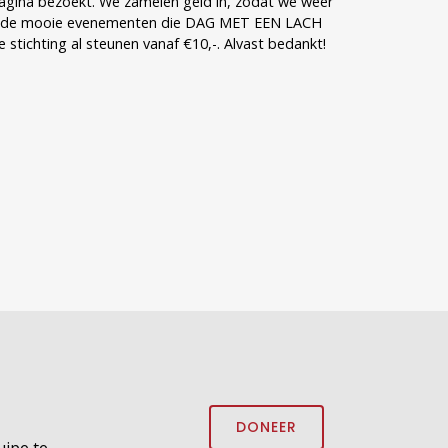
e pagina bezoekt. We zamelen geld in, zodat we weer
op de mooie evenementen die DAG MET EEN LACH
DONEER