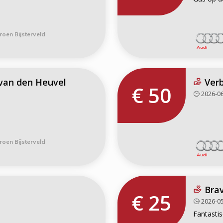
roen Bijsterveld
van den Heuvel
Verb
€ 50
2026-06
roen Bijsterveld
Brav
€ 25
2026-05
Fantastis