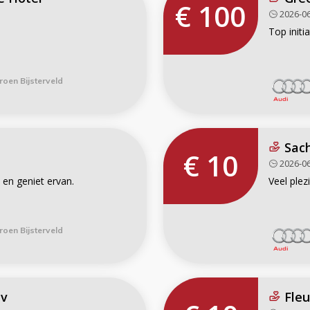
€ 100
2026-06
Top initi
roen Bijsterveld
Sac
€ 10
2026-06
en geniet ervan.
Veel plezi
roen Bijsterveld
bv
Fleu