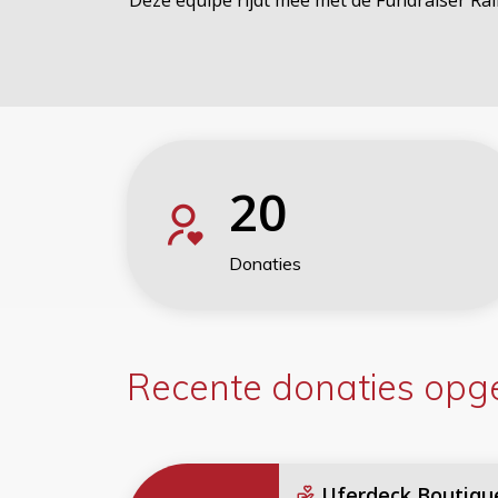
Deze equipe rijdt mee met de Fundraiser Ra
20
Donaties
Recente donaties
opge
Uferdeck Boutiqu