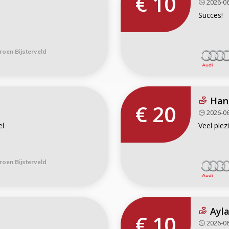
€ 10
2026-06
Succes!
roen Bijsterveld
Hans
€ 20
2026-06
el
Veel plezi
roen Bijsterveld
Ayl
€ 10
2026-06