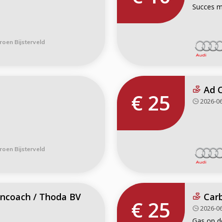
Succes m
roen Bijsterveld
Ad C
€ 25
2026-06
roen Bijsterveld
ncoach / Thoda BV
Car
€ 25
2026-06
Gas op de