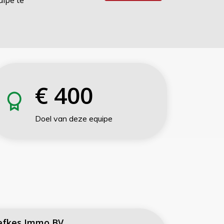
uipe te
€
400
Doel van deze equipe
fkes Immo BV