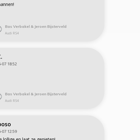
annen!
Bas Verbakel & Jeroen Bijsterveld
Audi RS4
.
-07 18:52
Bas Verbakel & Jeroen Bijsterveld
Audi RS4
boso
-07 12:59
 lollige en laat ze genieten!