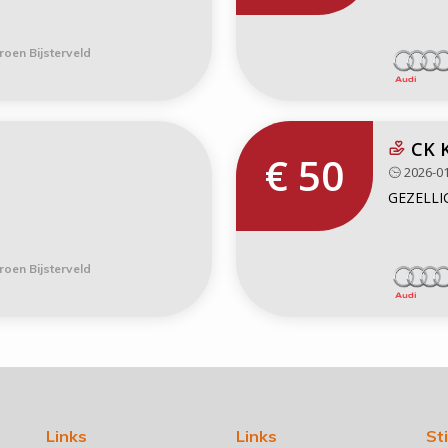
roen Bijsterveld
CK 
€ 50
2026-01
GEZELLIG
roen Bijsterveld
Links
Links
St