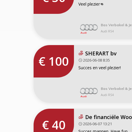
Veel plezier👊
Bas Verbakel & Je
Audi RS4
SHERART bv
€ 100
2026-06-08 8:35
Succes en veel plezier!
Bas Verbakel & Je
Audi RS4
De financiële Woo
€ 40
2026-06-07 13:21
Succes mannen. Have fun.