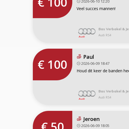
€ 100
2026-06-10 12:20
Veel succes mannen!
Bas Verbakel & Je
Audi RS4
Paul
€ 100
2026-06-09 18:47
Houd dit keer de banden he
Bas Verbakel & Je
Audi RS4
Jeroen
€ 50
2026-06-09 18:05