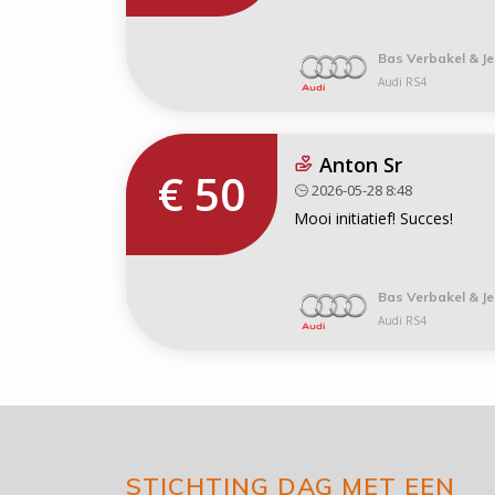
Bas Verbakel & Je
Audi RS4
Anton Sr
€ 50
2026-05-28 8:48
Mooi initiatief! Succes!
Bas Verbakel & Je
Audi RS4
STICHTING DAG MET EEN