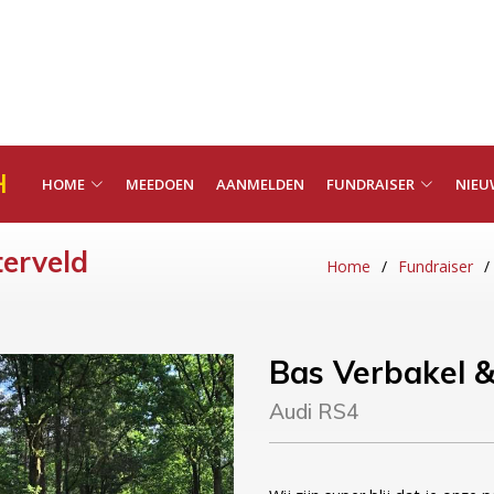
H
HOME
MEEDOEN
AANMELDEN
FUNDRAISER
NIEU
terveld
Home
Fundraiser
Bas Verbakel
&
Audi RS4