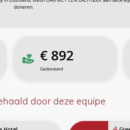
lly in Duitsland, steun DAG MET EEN LACH door aan deze eq
doneren.
€
892
Gedoneerd
haald door deze equipe
e Hotel
Gree