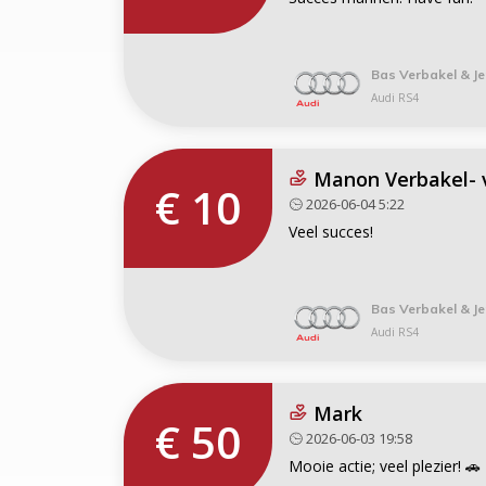
Bas Verbakel & Je
Audi RS4
Manon Verbakel- 
€ 10
2026-06-04 5:22
Veel succes!
Bas Verbakel & Je
Audi RS4
Mark
€ 50
2026-06-03 19:58
Mooie actie; veel plezier! 🚗