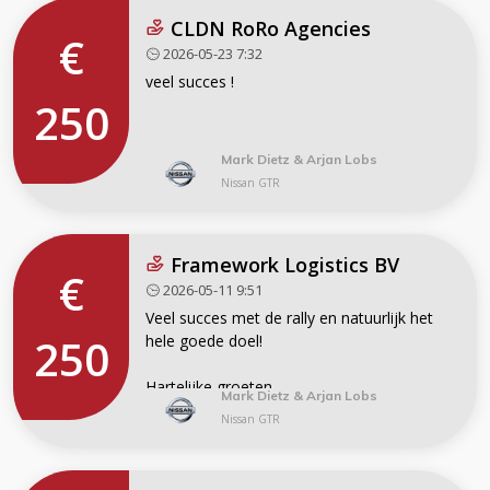
CLDN RoRo Agencies
€
2026-05-23 7:32
veel succes !
250
Mark Dietz & Arjan Lobs
Nissan GTR
Framework Logistics BV
€
2026-05-11 9:51
Veel succes met de rally en natuurlijk het
250
hele goede doel!
Hartelijke groeten,
Mark Dietz & Arjan Lobs
Nissan GTR
Claudio Stoppazzoni en Wilco Meijer.
Framework Logistics BV.