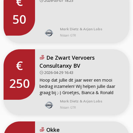
€
2026-05-07 18:25
50
Mark Dietz & Arjan Lobs
Nissan GTR
De Zwart Vervoers
€
Consultanxy BV
2026-04-29 16:43
250
Hoop dat jullie dit jaar weer een mooi
bedrag inzamelen! Wij helpen jullie daar
graag bij ;-) Groetjes, Bianca & Ronald
Mark Dietz & Arjan Lobs
Nissan GTR
Okke