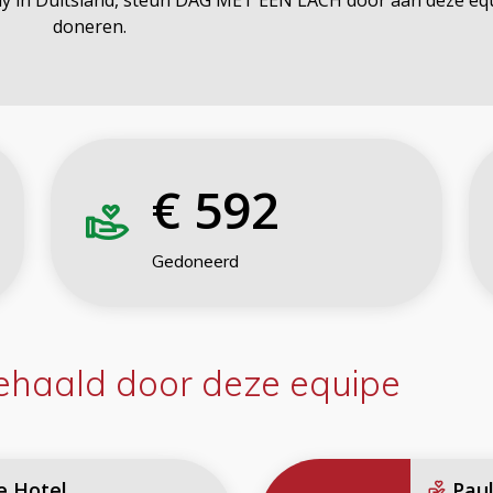
doneren.
€
592
Gedoneerd
haald door deze equipe
e Hotel
Pau