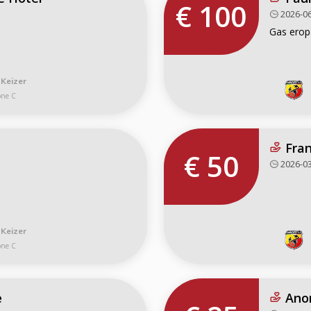
€ 100
2026-06
Gas erop
 Keizer
one C
Fran
€ 50
2026-03
 Keizer
one C
e
Ano