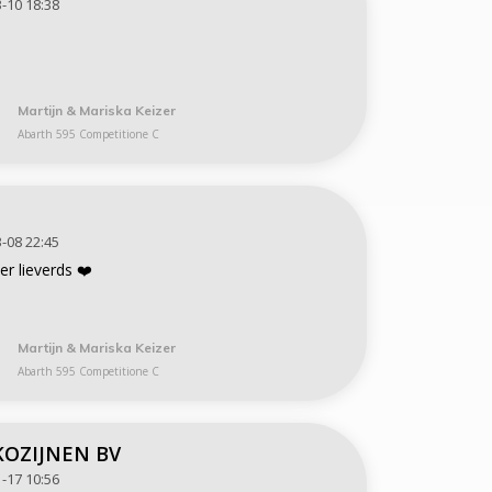
-10 18:38
Martijn & Mariska Keizer
Abarth 595 Competitione C
-08 22:45
er lieverds ❤️
Martijn & Mariska Keizer
Abarth 595 Competitione C
KOZIJNEN BV
-17 10:56