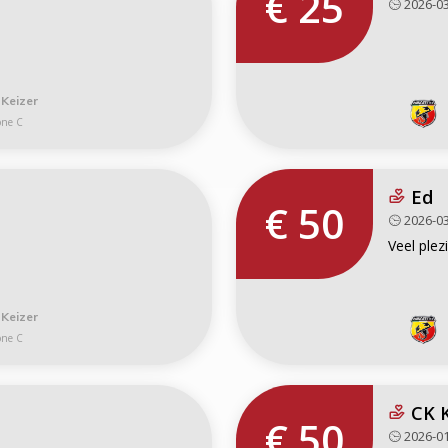
€ 25
2026-03
 Keizer
one C
Ed
€ 50
2026-03
Veel plezi
 Keizer
one C
CK 
€ 50
2026-01