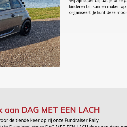
Wij zijn super blij dat je onz
kinderen blij kunnen maken 
k aan
DAG MET EEN LACH
or de tiende keer op rij onze Fundraiser Rally.
lly in Duitsland, steun DAG MET EEN LACH door aan deze eq