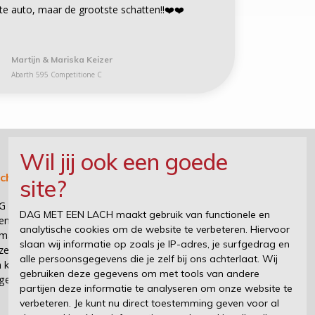
te auto, maar de grootste schatten!!❤️❤️
Martijn & Mariska Keizer
Abarth 595 Competitione C
Wil jij ook een goede
ichting DAG MET EEN LACH
site?
G MET EEN LACH organiseert, samen met de
DAG MET EEN LACH maakt gebruik van functionele en
enaren van supercars en sportauto's, heerlijke en
analytische cookies om de website te verbeteren. Hiervoor
makelijke events voor kinderen die wel een
slaan wij informatie op zoals je IP-adres, je surfgedrag en
zetje kunnen gebruiken. Wat is er nu mooier dan
alle persoonsgegevens die je zelf bij ons achterlaat. Wij
 kind te zien lachen en even zijn zorgen te laten
gebruiken deze gegevens om met tools van andere
geten?
partijen deze informatie te analyseren om onze website te
verbeteren. Je kunt nu direct toestemming geven voor al