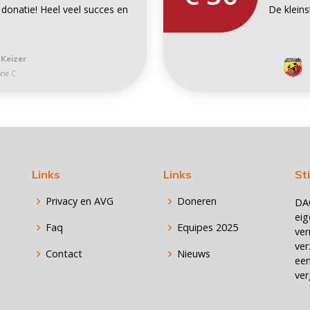
 donatie! Heel veel succes en
De kleins
 Keizer
one C
Links
Links
St
Privacy en AVG
Doneren
DA
eig
Faq
Equipes 2025
ver
ver
Contact
Nieuws
een
ver