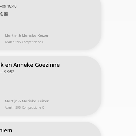
-09 18:40
💪🏼
Martijn & Mariska Keizer
Abarth 595 Competitione C
k en Anneke Goezinne
-19 9:52
Martijn & Mariska Keizer
Abarth 595 Competitione C
niem