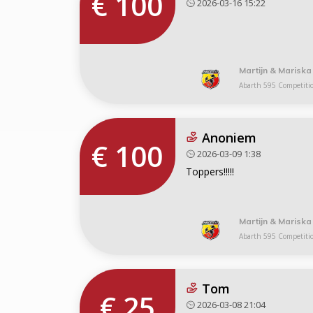
€ 100
2026-03-16 15:22
Martijn & Mariska
Abarth 595 Competiti
Anoniem
€ 100
2026-03-09 1:38
Toppers!!!!!
Martijn & Mariska
Abarth 595 Competiti
Tom
€ 25
2026-03-08 21:04