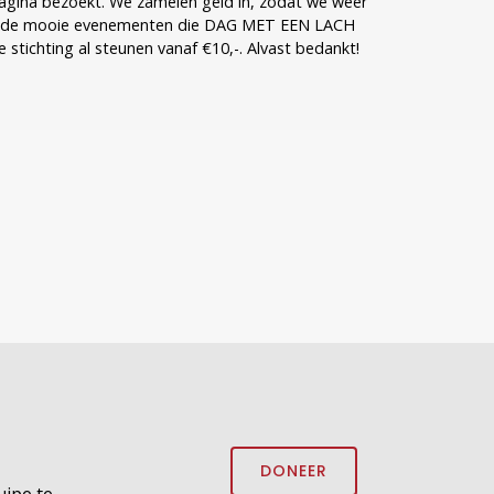
e pagina bezoekt. We zamelen geld in, zodat we weer
op de mooie evenementen die DAG MET EEN LACH
DONEER
uipe te