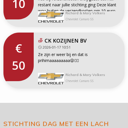
10
restant naar jullie stichting ging Deze klant
wou buiten de verzendkosten om 10 euro
Richard & Mary Volkers
doneren
Chevrolet Camaro SS
CK KOZIJNEN BV
€
2026-01-17 10:51
Ze zijn er weer bij en dat is
50
prihimaaaaaaaaa😜👍🏻
Richard & Mary Volkers
Chevrolet Camaro SS
STICHTING DAG MET EEN LACH