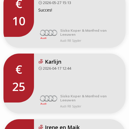
€
2026-05-27 15:13
Succes!
10
Siska Koper & Manfred van
Leeuwen
Audi R8 Spyder
Karlijn
€
2026-04-17 12:44
25
Siska Koper & Manfred van
Leeuwen
Audi R8 Spyder
Irene en Maik