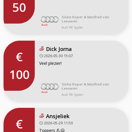
50
Siska Koper & Manfred van
Leeuwen
Audi R8 Spyder
Dick Jorna
€
2026-05-30 15:07
Veel plezier!
100
Siska Koper & Manfred van
Leeuwen
Audi R8 Spyder
Ansjeliek
€
2026-05-29 11:50
Toppers 💪😃