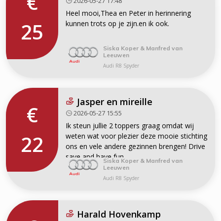
€
2026-05-27 17:48
Heel mooi,Thea en Peter in herinnering
25
kunnen trots op je zijn.en ik ook.
Siska Koper & Manfred van
Leeuwen
Audi R8 Spyder
Jasper en mireille
€
2026-05-27 15:55
Ik steun jullie 2 toppers graag omdat wij
22
weten wat voor plezier deze mooie stichting
ons en vele andere gezinnen brengen! Drive
save and have fun
Siska Koper & Manfred van
Helaas wordt 22.11 niet geaccepteerd dus
Leeuwen
nu maar 22 ;-)
Audi R8 Spyder
Harald Hovenkamp