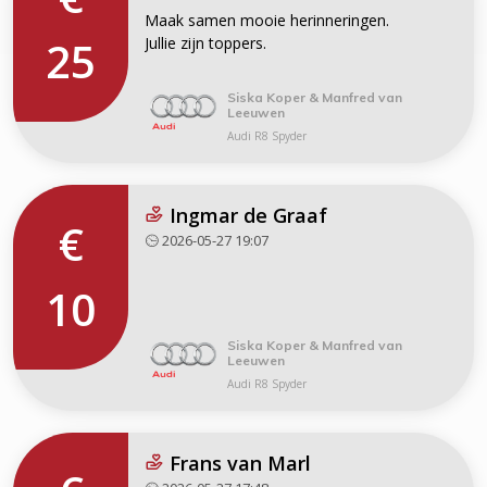
Maak samen mooie herinneringen.
25
Jullie zijn toppers.
Siska Koper & Manfred van
Leeuwen
Audi R8 Spyder
Ingmar de Graaf
€
2026-05-27 19:07
10
Siska Koper & Manfred van
Leeuwen
Audi R8 Spyder
Frans van Marl