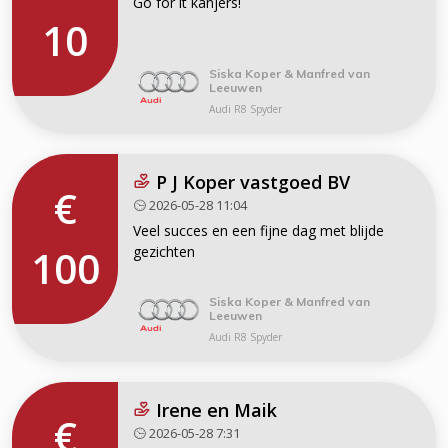
Go for it kanjers!
10
Siska Koper & Manfred van
Leeuwen
Audi R8 Spyder
P J Koper vastgoed BV
€
2026-05-28 11:04
Veel succes en een fijne dag met blijde
100
gezichten
Siska Koper & Manfred van
Leeuwen
Audi R8 Spyder
Irene en Maik
€
2026-05-28 7:31