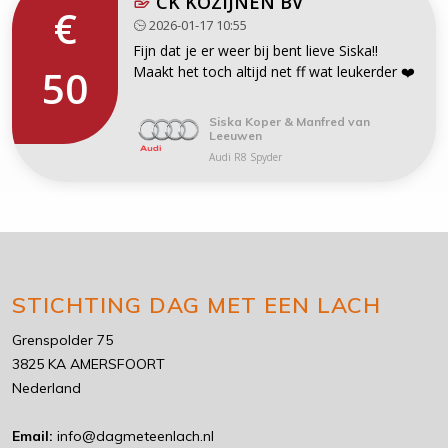
CK KOZIJNEN BV
€
2026-01-17 10:55
Fijn dat je er weer bij bent lieve Siska!!
50
Maakt het toch altijd net ff wat leukerder ❤️
Siska Koper & Manfred van
Leeuwen
Audi R8 Spyder
STICHTING DAG MET EEN LACH
Grenspolder 75
3825 KA AMERSFOORT
Nederland
Email:
info@dagmeteenlach.nl